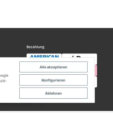
tantstrom
0mA 20W
bar Weiß
Bezahlung
Alle akzeptieren
oogle
Konfigurieren
uck-
Ablehnen