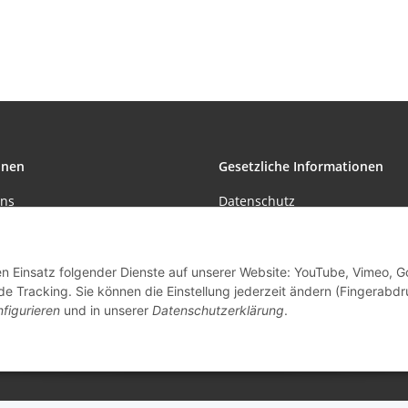
12V 50W für
Kons
Seilsystem
35
Schwarz
dimm
onen
Gesetzliche Informationen
uns
Datenschutz
öglichkeiten
AGB
formationen
Sitemap
den Einsatz folgender Dienste auf unserer Website: YouTube, Vimeo, G
de Tracking. Sie können die Einstellung jederzeit ändern (Fingerabdr
Impressum
figurieren
und in unserer
Datenschutzerklärung
.
Batteriegesetzhinweise
Widerrufsrecht