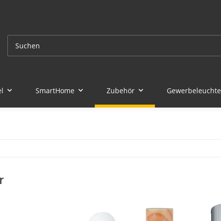
l
SmartHome
Zubehör
Gewerbeleucht
r