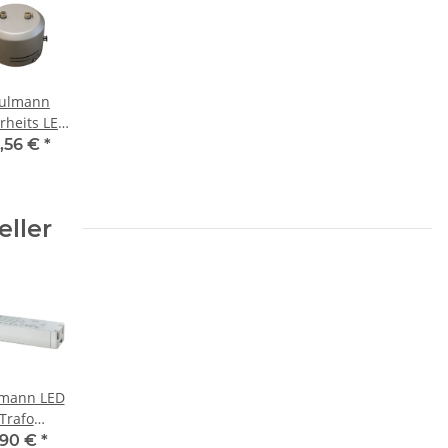
ulmann
rheits LED
Trafo rund
,56 €
*
 40W für
ilsystem
rom matt
eller
mann LED
Trafo
sformator
,90 €
*